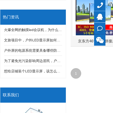
40099799
热门资讯
QQ
火爆全网的触摸led会议机，为什么深受很多客户喜欢？
在线
文旅项目中，户外LED显示屏如何与灯光秀、互动装置结合打造沉浸式体验？
京东方46寸液晶拼接屏
户外屏的电源系统需要具备哪些防护措施，才能防止雷击和漏电风险？
咨询
为了避免光污染影响周边居民，户外LED显示屏亮度该如何科学控制？
想给店铺装个LED显示屏，该怎么选分辨率？是不是分辨率越高画质就一定越好？
1
联系我们